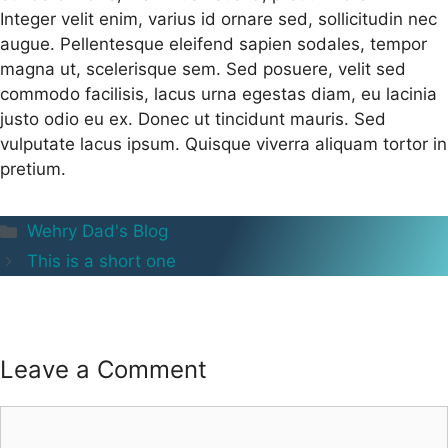
Integer velit enim, varius id ornare sed, sollicitudin nec
augue. Pellentesque eleifend sapien sodales, tempor
magna ut, scelerisque sem. Sed posuere, velit sed
commodo facilisis, lacus urna egestas diam, eu lacinia
justo odio eu ex. Donec ut tincidunt mauris. Sed
vulputate lacus ipsum. Quisque viverra aliquam tortor in
pretium.
Categories
Wehry Dad's Blog
This is a short one
Leave a Comment
Comment